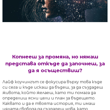
Копнееш за промяна, но нямаш
представа откъде да започнеш, за
да я осъществиш?
Л
айф коучингът се фокусира върху това къде
си сега и къде искаш да бъдеш, за да създадеш
живота, който желаеш, като ти помага да
oпределиш ясни цели и план за бъдещето.
Каквато и да е твоята история, ти имаш
цялата свобода да създадеш нова, като