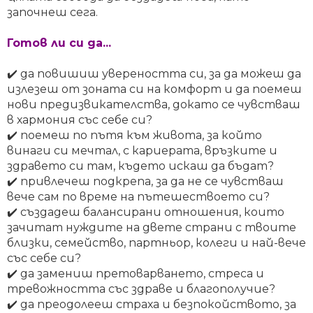
започнеш сега.
Готов ли си да...
✔️ да
повишиш увереността си, за да можеш да
излезеш от зоната си на комфорт и да поемеш
нови предизвикателства, докато се чувстваш
в хармония със себе си?
✔️ поемеш по пътя към живота, за който
винаги си мечтал, с кариерата, връзките и
здравето си там, където искаш да бъдат?
✔️ привлечеш подкрепа, за да не се чувстваш
вече сам по време на пътешествоето си?
✔️ създадеш балансирани отношения, които
зачитат нуждите на двете страни с твоите
близки, семейство, партньор, колеги и най-вече
със себе си?
✔️ да замениш претоварването, стресa и
тревожността със здраве и благополучие?
✔️ да преодолееш страха и безпокойството, за