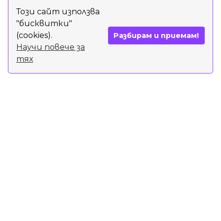
Този сайт използва
"бисквитки"
Запази час
(cookies).
Разбирам и приемам!
Научи повече за
тях
Консултацията се провежда онлайн и се
заплаща предварително по банков път. След
уговорена среща, може да направите промяна
на деня и часа не по-късно от 24 часа
предварително.